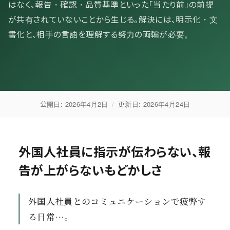
はなく、報告・確認・品質基準といった「当たり前」の前提
が共有されていないことから生じる。解決には、明示化・文
書化と、相手の言語を理解する努力の両輪が必要。
公開日:
2026年4月2日
/
更新日:
2026年4月24日
外国人社員に指示が伝わらない、報
告が上がらないもどかしさ
外国人社員とのコミュニケーションで疲弊す
る日常…。