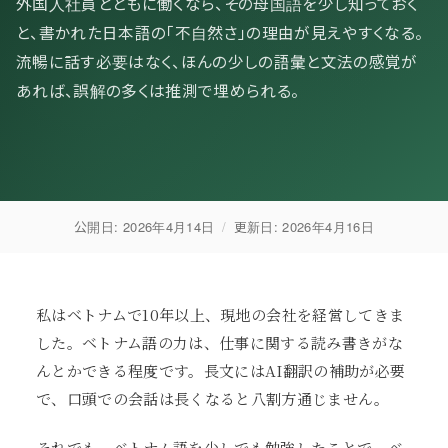
外国人社員とともに働くなら、その母国語を少し知っておく
と、書かれた日本語の「不自然さ」の理由が見えやすくなる。
流暢に話す必要はなく、ほんの少しの語彙と文法の感覚が
あれば、誤解の多くは推測で埋められる。
公開日:
2026年4月14日
/
更新日:
2026年4月16日
私はベトナムで10年以上、現地の会社を経営してきま
した。ベトナム語の力は、仕事に関する読み書きがな
んとかできる程度です。長文にはAI翻訳の補助が必要
で、口頭での会話は長くなると八割方通じません。
それでも、ベトナム語を少しでも勉強したことで、ベ